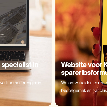
specialist in
Website voor 
spareribsformu
werk samenbrengen in
We ontwikkelden een web
bestelgemak en franchis