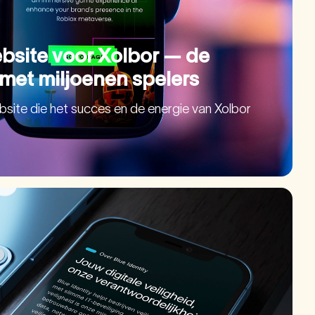
bsite voor Xolbor — de
met miljoenen spelers
site die het succes en de energie van Xolbor