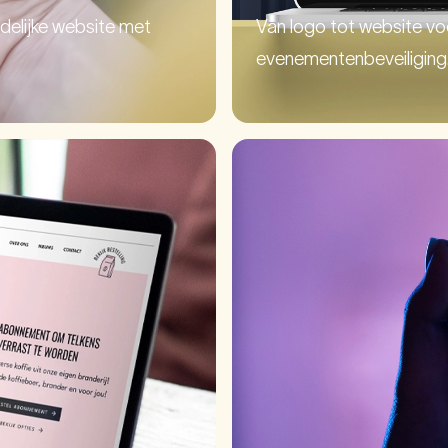
delijke website met
Van logo tot website vo
evenementenbeveiliging