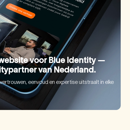
website voor Blue Identity —
itypartner van Nederland.
e vertrouwen, eenvoud en expertise uitstraalt in elke