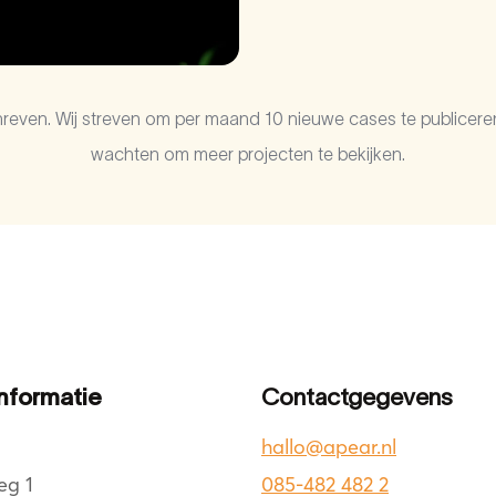
ven. Wij streven om per maand 10 nieuwe cases te publicere
wachten om meer projecten te bekijken.
informatie
Contactgegevens
hallo@apear.nl
eg 1
085-482 482 2