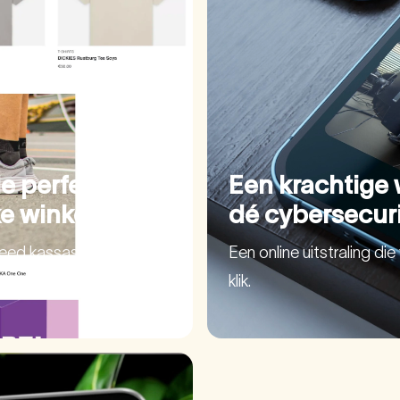
e perfect
Een krachtige 
e winkel
dé cybersecur
speed kassasysteem,
Een online uitstraling di
klik.