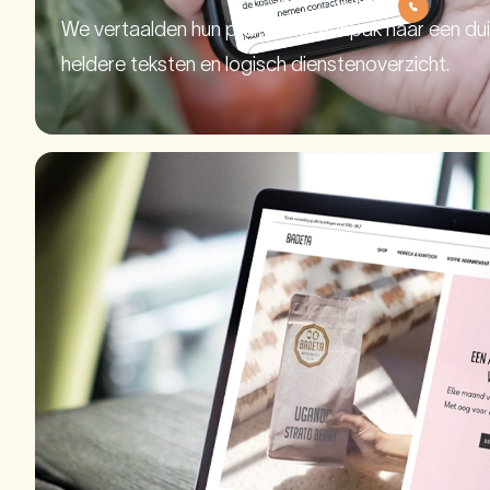
We vertaalden hun praktische aanpak naar een dui
heldere teksten en logisch dienstenoverzicht.