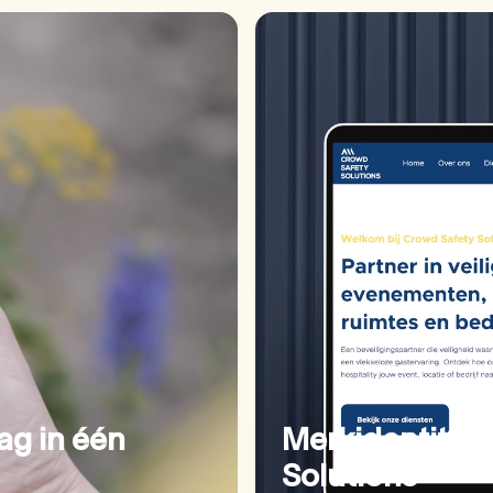
ag in één
Merkidentiteit
Solutions