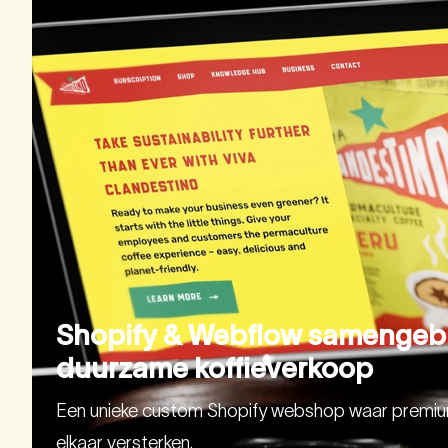
Shopify & Webflow samengeb
duurzame koffieverkoop
Een unieke custom Shopify webshop waar premium 
elkaar versterken.