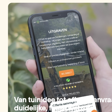
Van tuinidee tot offerteaanvra
duidelijke, frisse website