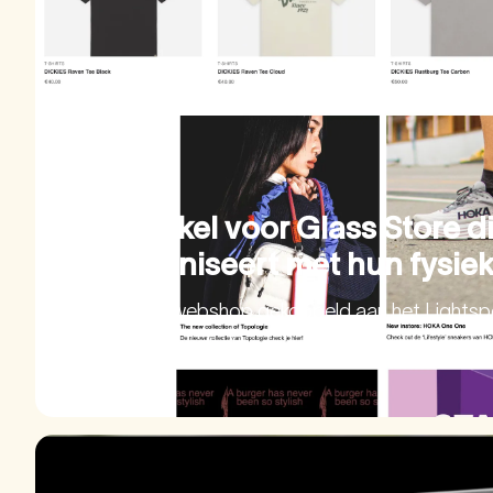
Webwinkel voor Glass Store di
synchroniseert met hun fysiek
Een stijlvolle webshop gekoppeld aan het Light
waarbij voorraadbeheer vanzelf gaat.