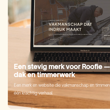
Een stevig merk voor Roofie — 
dak en timmerwerk
Een merk en website die vakmanschap en timmer
één krachtig verhaal.