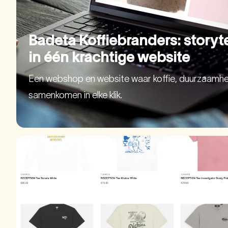
Badeta Koffiebranders: storyt
in één krachtige website
Een webshop en website waar koffie, duurzaamhe
samenkomen in elke klik.