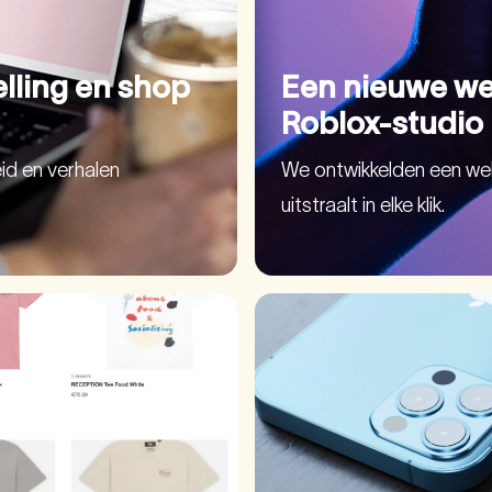
elling en shop
Een nieuwe we
Roblox-studio 
id en verhalen
We ontwikkelden een web
uitstraalt in elke klik.