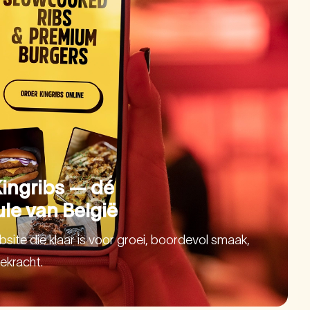
Kingribs — dé
le van België
site die klaar is voor groei, boordevol smaak,
ekracht.